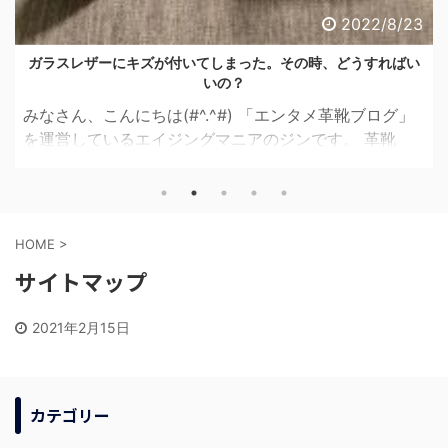
2022/8/23
ガラスレザーにキズが付いてしまった。その時、どうすればい
いの？
みなさん、こんにちは(#^.^#) 「エンタメ革靴ブログ」
を運営しているエイジングマニアのジンです。 革靴
で、人生を楽しんでいきたい！ということで 日々、革
靴の楽しさを発見し、皆さんに共有出来たら嬉しいなと
考えています♪ 今回は、「ガラスレザーに傷がついた
時、どうすればよいのか？」について、レポートしてい
HOME
>
きたいと思います！ 「ガラスレザー」とは？ 「ガラ
サイトマップ
スレザー」とは、表面が樹脂でコーティングされている
革のことです。 特徴としては、 ・耐水性に優れる ・光
2021年2月15日
沢感が強い ・お手入れが簡単 などが ...
カテゴリー