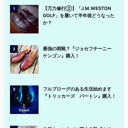
【万力修行②】「J.M.WESTON
1
GOLF」を履いて半年後どうなった
か？
最強の雨靴？『ジョセフチーニー
2
ケンゴン』購入！
フルブローグのある生活始めます
3
『トリッカーズ バートン』購入！